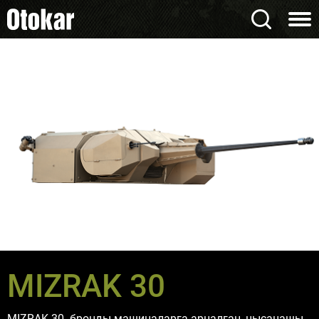
MIZRAK 30
MIZRAK-30- бронды машиналарға арналған, нысанашы