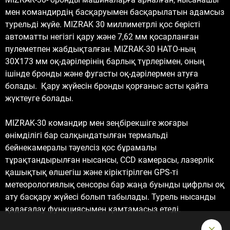
мен командирдің басқаруымен басқарылатын адамсыз
турельді жүйе. MIZRAK 30 миллиметрлі қос берісті
автоматты негізгі қару және 7,62 мм қосарланған
пулеметпен жабдықталған. MIZRAK-30 НАТО-ның
30X173 мм оқ-дәрілерінің барлық түрлерімен, оның
ішінде бронды және фугасты оқ-дәрілермен атуға
болады. Қару жүйесін бронды қорғаныс асты қайта
жүктеуге болады.
MIZRAK-30 командир мен зеңбірекшіге жоғары
өнімділігі бар салқындатылған термальді
бейнекамералы тәуелсіз қос бұрамалы
тұрақтандырылған нысансы, CCD камерасы, лазерлік
қашықтық өлшегіш және кіріктірілген GPS-ті
метеорологиялық сенсоры бар жаңа буынды цифрлы оқ
ату басқару жүйесі болып табылады. Турель нысанды
қадағалау функциясымен қамтамасыз етеді.